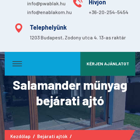
Hívjon
info@pwablak.hu
info@enablakom.hu
+36-20-254-5454
Telephelyünk
1203 Budapest, Zodony utca 4. 13-as raktár
KÉRJEN AJÁNLATOT
Salamander műnyag
bejárati ajtó
Kezdőlap
Bejárati ajtók