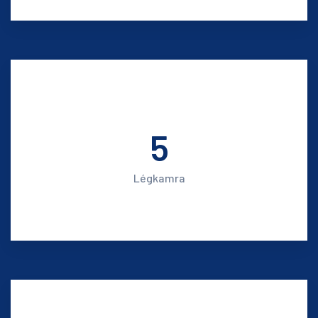
5
Légkamra