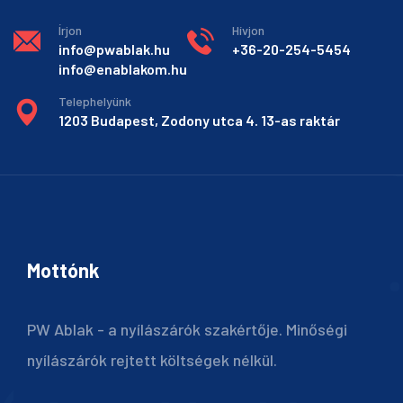
Írjon
Hívjon
info@pwablak.hu
+36-20-254-5454
info@enablakom.hu
Telephelyünk
1203 Budapest, Zodony utca 4. 13-as raktár
Mottónk
PW Ablak - a nyílászárók szakértője. Minőségi
nyílászárók rejtett költségek nélkül.