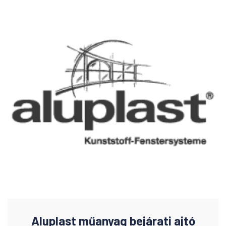
Aluplast műanyag bejárati ajtó