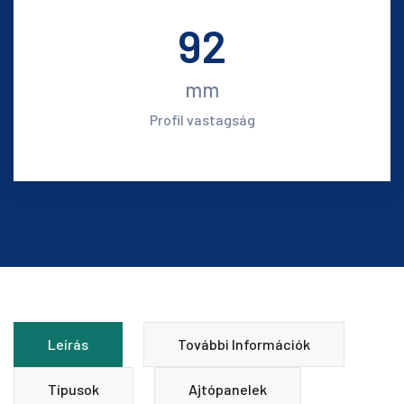
92
mm
Profil vastagság
Leírás
További Információk
Típusok
Ajtópanelek