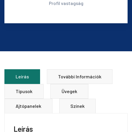
Profil vastagság
Leírás
További Információk
Típusok
Üvegek
Ajtópanelek
Színek
Leírás