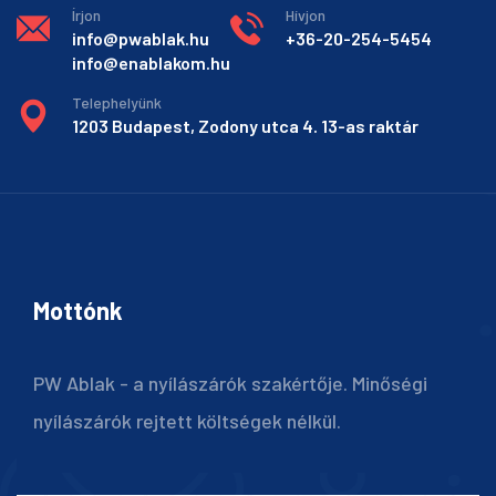
Írjon
Hívjon
info@pwablak.hu
+36-20-254-5454
info@enablakom.hu
Telephelyünk
1203 Budapest, Zodony utca 4. 13-as raktár
Mottónk
PW Ablak - a nyílászárók szakértője. Minőségi
nyílászárók rejtett költségek nélkül.