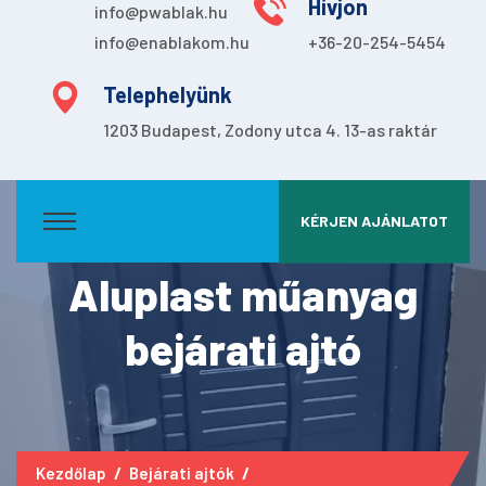
Hívjon
info@pwablak.hu
info@enablakom.hu
+36-20-254-5454
Telephelyünk
1203 Budapest, Zodony utca 4. 13-as raktár
KÉRJEN AJÁNLATOT
Aluplast műanyag
bejárati ajtó
Kezdőlap
Bejárati ajtók