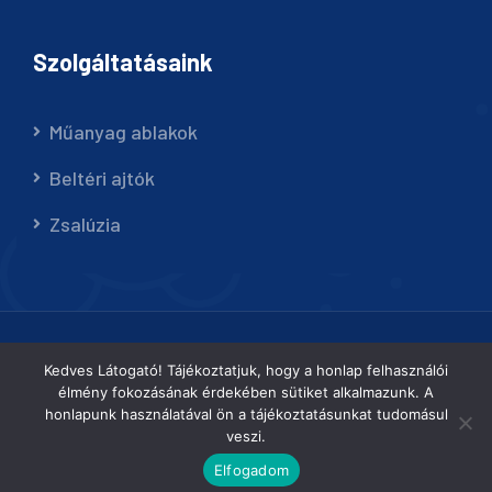
Szolgáltatásaink
Műanyag ablakok
Beltéri ajtók
Zsalúzia
© Copyright 2022 PLASTIC WINDOWS KFT. Az oldalt
Kedves Látogató! Tájékoztatjuk, hogy a honlap felhasználói
élmény fokozásának érdekében sütiket alkalmazunk. A
készítette és üzemelteti a
Zedality
honlapunk használatával ön a tájékoztatásunkat tudomásul
veszi.
Elfogadom