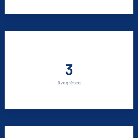
3
üvegréteg