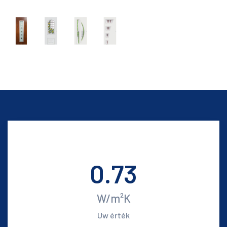
0.73
W/m²K
Uw érték