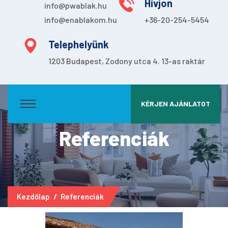
Hívjon
info@pwablak.hu
info@enablakom.hu
+36-20-254-5454
Telephelyünk
1203 Budapest, Zodony utca 4. 13-as raktár
KÉRJEN AJÁNLATOT
Referenciák
Kezdőlap
Referenciák