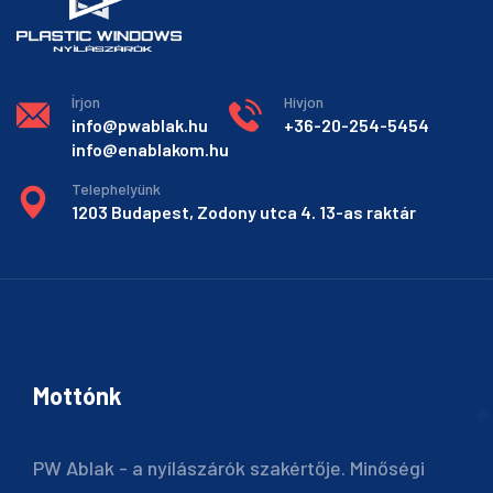
Írjon
Hívjon
info@pwablak.hu
+36-20-254-5454
info@enablakom.hu
Telephelyünk
1203 Budapest, Zodony utca 4. 13-as raktár
Mottónk
PW Ablak - a nyílászárók szakértője. Minőségi