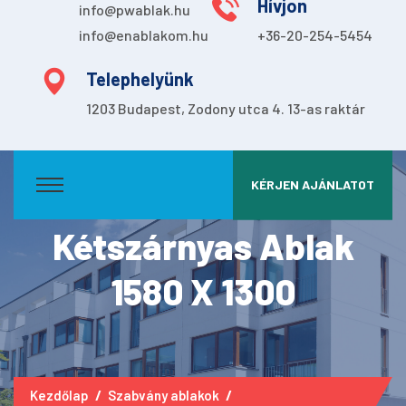
Hívjon
info@pwablak.hu
info@enablakom.hu
+36-20-254-5454
Telephelyünk
1203 Budapest, Zodony utca 4. 13-as raktár
KÉRJEN AJÁNLATOT
Kétszárnyas Ablak
1580 X 1300
Kezdőlap
Szabvány ablakok