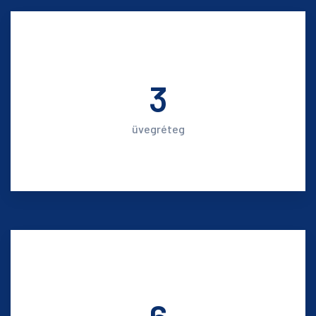
3
üvegréteg