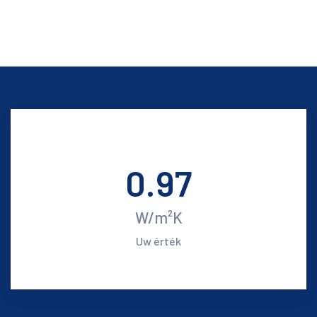
0.97
W/m²K
Uw érték