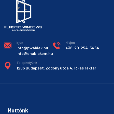
Írjon
Hívjon
info@pwablak.hu
+36-20-254-5454
info@enablakom.hu
Telephelyünk
1203 Budapest, Zodony utca 4. 13-as raktár
Mottónk