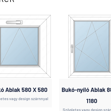
ó Ablak 580 X 580
Bukó-nyíló Ablak 8
etes vagy design szárnnyal
1180
Szögletes vagy design szá