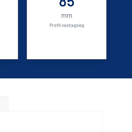
85
mm
Profil vastagság