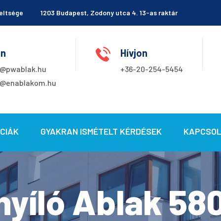
eltsége
1203 Budapest, Zodony utca 4. 13-as raktár
on
Hívjon
o@pwablak.hu
+36-20-254-5454
o@enablakom.hu
CIÁK
GYAKRAN ISMÉTELT KÉRDÉSEK
KAPCSO
yíló Ablak 58