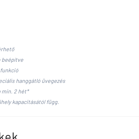
érhető
ó beépítve
 funkció
peciális hanggátló üvegezés
 min. 2 hét*
űhely kapacitásától függ.
kek