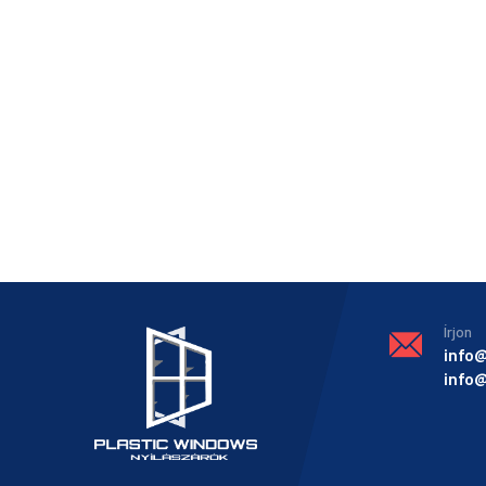
Írjon
info
info