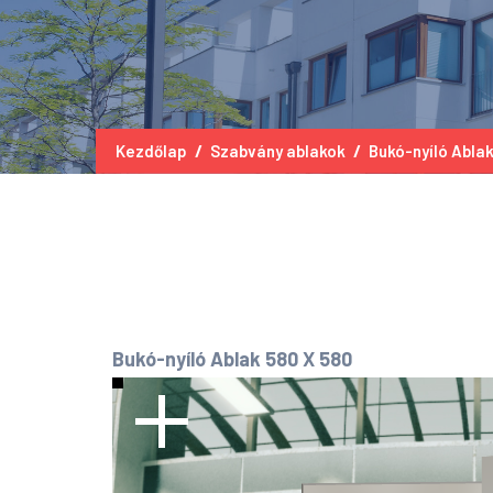
Kezdőlap
Szabvány ablakok
Bukó-nyíló Ablak
Bukó-nyíló Ablak 580 X 580