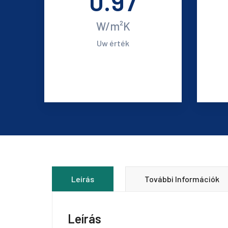
0.97
W/m²K
Uw érték
Leírás
További Információk
Leírás