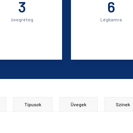
3
6
üvegréteg
Légkamra
Típusok
Üvegek
Színek