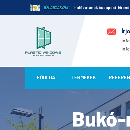
hálózatának budapesti kirend
Írj
inf
inf
FŐOLDAL
TERMÉKEK
REFEREN
Bukó-n