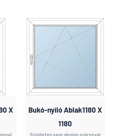
80 X
Bukó-nyíló Ablak1180 X
1180
rnnyal
Szögletes vagy design szárnnyal