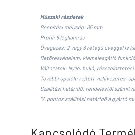
Műszaki részletek
Beépítési mélység: 85 mm
Profil: 6 légkamrás
Üvegezés: 2 vagy 3 rétegű üveggel is k
Betörésvédelem: kiemelésgátló funkci
Változatok: Nyíló, bukó, résszelőztetési
További opciók: rejtett vízkivezetés, s
Szállítási határidő: rendeléstől számítva
*A pontos szállítási határidő a gyártó m
Kapcsolódó Termé