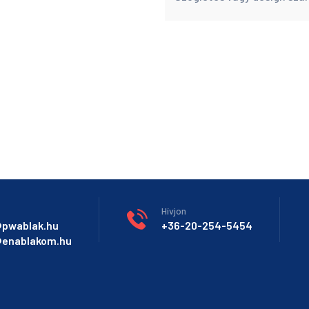
Hívjon
@pwablak.hu
+36-20-254-5454
@enablakom.hu