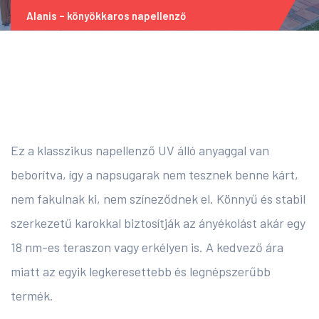
Alanis – könyökkaros napellenző
Ez a klasszikus napellenző UV álló anyaggal van
beborítva, így a napsugarak nem tesznek benne kárt,
nem fakulnak ki, nem színeződnek el. Könnyű és stabil
szerkezetű karokkal biztosítják az ányékolást akár egy
18 nm-es teraszon vagy erkélyen is. A kedvező ára
miatt az egyik legkeresettebb és legnépszerűbb
termék.