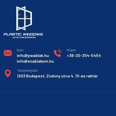
Írjon
Hívjon
info@pwablak.hu
+36-20-254-5454
info@enablakom.hu
Telephelyünk
1203 Budapest, Zodony utca 4. 13-as raktár