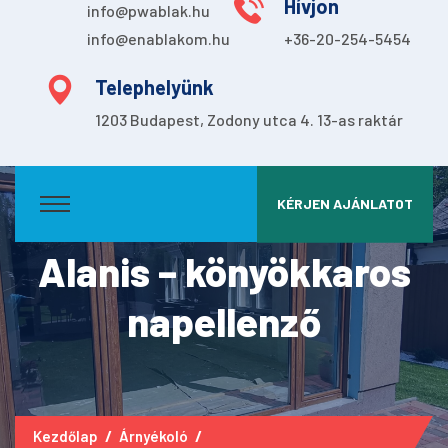
Hívjon
info@pwablak.hu
info@enablakom.hu
+36-20-254-5454
Telephelyünk
1203 Budapest, Zodony utca 4. 13-as raktár
KÉRJEN AJÁNLATOT
Alanis – könyökkaros
napellenző
Kezdőlap
Árnyékoló