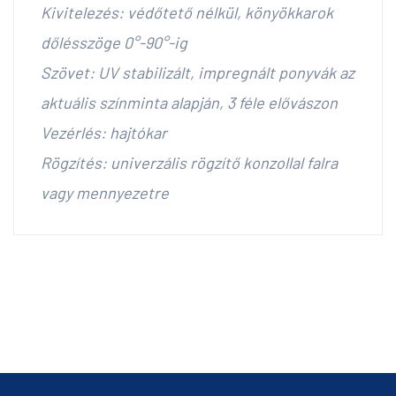
Kivitelezés: védőtető nélkül, könyökkarok
dőlésszöge 0°-90°-ig
Szövet: UV stabilizált, impregnált ponyvák az
aktuális színminta alapján, 3 féle elővászon
Vezérlés: hajtókar
Rögzítés: univerzális rögzítő konzollal falra
vagy mennyezetre